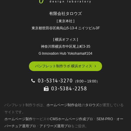
有限会社タロウズ
[ 東京本社 ]
東京都世田谷区南烏山5-13-4 ニイツビル3F
[ 横浜オフィス ]
神奈川県横浜市中区尾上町3-35
G Innovation Hub Yokohama#104
パンフレット制作ラボ 横浜オフィス
03-5314-3270
（9:00～19:00）
03-5384-2258
パンフレット制作ラボは、
ホームページ制作会社
の
タロウズ
が運営している
サイトです。
ホームページ製作
サービスや
CMSホームページ作成プロ
・
SEM-PRO
・
オー
バーチュア運用プロ
・
アドワーズ運用プロ
をご提供。