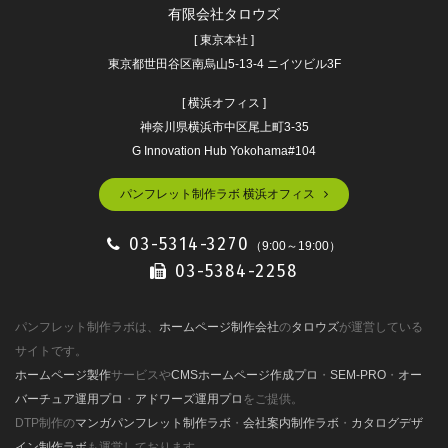
有限会社タロウズ
[ 東京本社 ]
東京都世田谷区南烏山5-13-4 ニイツビル3F
[ 横浜オフィス ]
神奈川県横浜市中区尾上町3-35
G Innovation Hub Yokohama#104
パンフレット制作ラボ 横浜オフィス
03-5314-3270
（9:00～19:00）
03-5384-2258
パンフレット制作ラボは、
ホームページ制作会社
の
タロウズ
が運営している
サイトです。
ホームページ製作
サービスや
CMSホームページ作成プロ
・
SEM-PRO
・
オー
バーチュア運用プロ
・
アドワーズ運用プロ
をご提供。
DTP制作の
マンガパンフレット制作ラボ
・
会社案内制作ラボ
・
カタログデザ
イン制作ラボ
も運営しております。