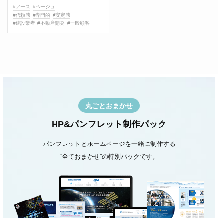
#アース
#ベージュ
#信頼感
#専門的
#安定感
#建設業者
#不動産開発
#一般顧客
丸ごとおまかせ
HP&パンフレット制作パック
パンフレットとホームページを一緒に制作する
“全ておまかせ”の特別パックです。