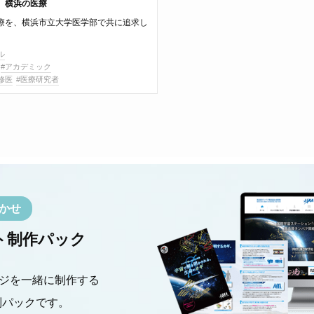
、横浜の医療
療を、横浜市立大学医学部で共に追求し
ル
#アカデミック
修医
#医療研究者
かせ
ト制作パック
ジを一緒に制作する
別パックです。