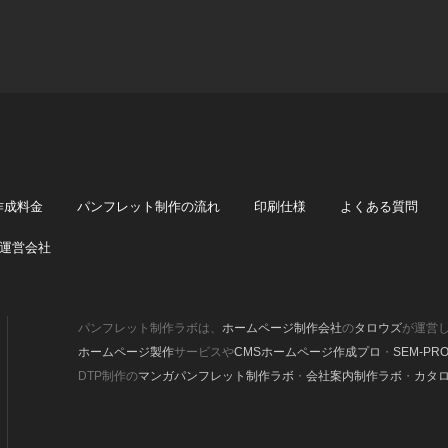
作成料金
パンフレット制作の流れ
印刷仕様
よくある質問
運営会社
パンフレット制作ラボは、
ホームページ制作会社
の
タロウズ
が運営
ホームページ製作
サービスや
CMSホームページ作成プロ
・
SEM-PR
DTP制作の
マンガパンフレット制作ラボ
・
会社案内制作ラボ
・
カタ