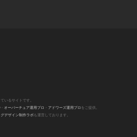
しているサイトです。
O
・
オーバーチュア運用プロ
・
アドワーズ運用プロ
をご提供。
ログデザイン制作ラボ
も運営しております。