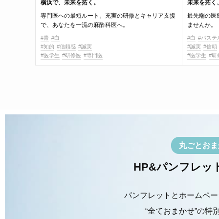
横浜で、未来を拓く。
未来を拓く
専門医への最短ルート。充実の研修とキャリア支援
最先端の医
で、あなたを一流の麻酔科医へ。
ませんか。
#青
#白
#白
#パステ
#知的
#信頼感
#誠実
#誠実
#信頼
#医学生
#研修医
#専門医
#医学生
#研
丸ごとおま
HP&パンフレッ
パンフレットとホームペー
“全ておまかせ”の特