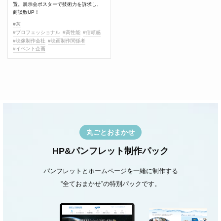
置。展示会ポスターで技術力を訴求し、
商談数UP！
#灰
#プロフェッショナル
#高性能
#信頼感
#映像制作会社
#映画制作関係者
#イベント企画
丸ごとおまかせ
HP&パンフレット制作パック
パンフレットとホームページを一緒に制作する
“全ておまかせ”の特別パックです。