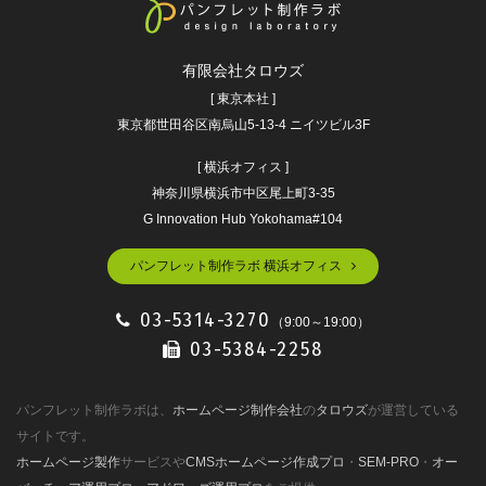
有限会社タロウズ
[ 東京本社 ]
東京都世田谷区南烏山5-13-4 ニイツビル3F
[ 横浜オフィス ]
神奈川県横浜市中区尾上町3-35
G Innovation Hub Yokohama#104
パンフレット制作ラボ 横浜オフィス
03-5314-3270
（9:00～19:00）
03-5384-2258
パンフレット制作ラボは、
ホームページ制作会社
の
タロウズ
が運営している
サイトです。
ホームページ製作
サービスや
CMSホームページ作成プロ
・
SEM-PRO
・
オー