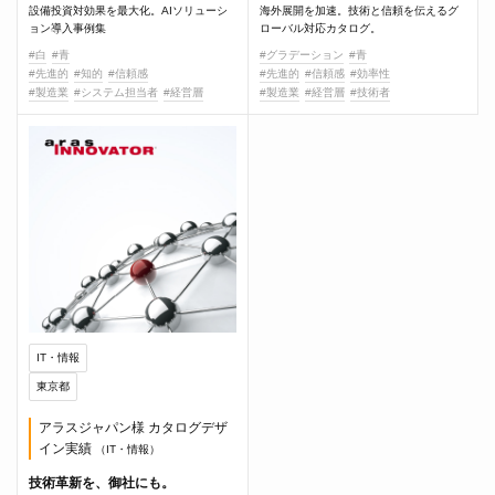
設備投資対効果を最大化。AIソリューシ
海外展開を加速。技術と信頼を伝えるグ
ョン導入事例集
ローバル対応カタログ。
#白
#青
#グラデーション
#青
#先進的
#知的
#信頼感
#先進的
#信頼感
#効率性
#製造業
#システム担当者
#経営層
#製造業
#経営層
#技術者
IT・情報
東京都
アラスジャパン様 カタログデザ
イン実績
（IT・情報）
技術革新を、御社にも。