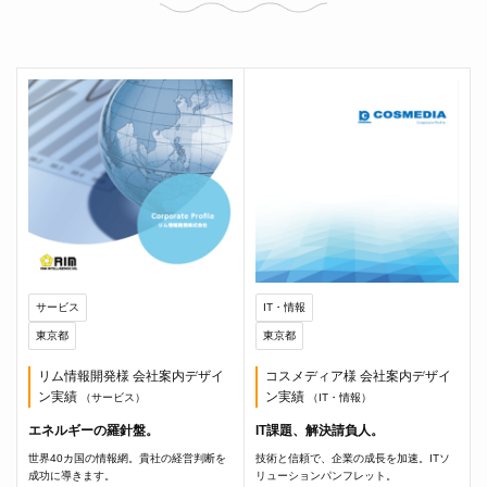
サービス
IT・情報
東京都
東京都
リム情報開発様 会社案内デザイ
コスメディア様 会社案内デザイ
ン実績
ン実績
（サービス）
（IT・情報）
エネルギーの羅針盤。
IT課題、解決請負人。
世界40カ国の情報網。貴社の経営判断を
技術と信頼で、企業の成長を加速。ITソ
成功に導きます。
リューションパンフレット。