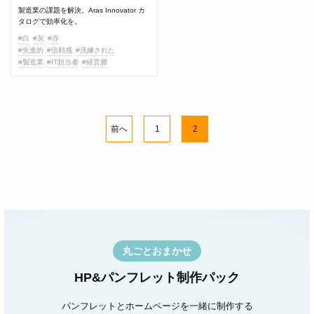
製造業の課題を解決。Aras Innovator カ
タログで効率化を。
#白
#灰
#赤
#先進的
#信頼感
#洗練された
#製造業
#IT担当者
#経営層
前へ
1
2
丸ごとおまかせ
HP&パンフレット制作パック
パンフレットとホームページを一緒に制作する