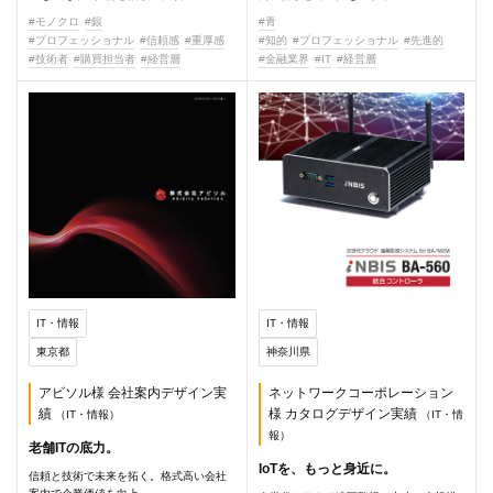
#モノクロ
#銀
#青
#プロフェッショナル
#信頼感
#重厚感
#知的
#プロフェッショナル
#先進的
#技術者
#購買担当者
#経営層
#金融業界
#IT
#経営層
IT・情報
IT・情報
東京都
神奈川県
アビソル様 会社案内デザイン実
ネットワークコーポレーション
績
様 カタログデザイン実績
（IT・情報）
（IT・情
報）
老舗ITの底力。
IoTを、もっと身近に。
信頼と技術で未来を拓く。格式高い会社