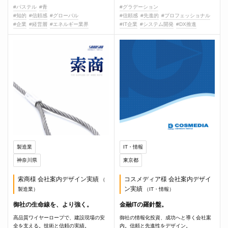
#パステル
#青
#グラデーション
#知的
#信頼感
#グローバル
#信頼感
#先進的
#プロフェッショナル
#企業
#経営層
#エネルギー業界
#IT企業
#システム開発
#DX推進
製造業
IT・情報
神奈川県
東京都
索商様 会社案内デザイン実績
コスメディア様 会社案内デザイ
（
ン実績
製造業）
（IT・情報）
御社の生命線を、より強く。
金融ITの羅針盤。
高品質ワイヤーロープで、建設現場の安
御社の情報化投資、成功へと導く会社案
全を支える。技術と信頼の実績。
内。信頼と先進性をデザイン。