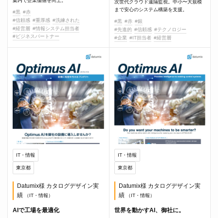
案内で企業価値を向上。
次世代クラウド遠隔監視。中小〜大規模
まで安心のシステム構築を支援。
#黒
#赤
#信頼感
#重厚感
#洗練された
#黒
#赤
#銀
#経営層
#情報システム担当者
#先進的
#信頼感
#テクノロジー
#ビジネスパートナー
#企業
#IT担当者
#経営層
IT・情報
IT・情報
東京都
東京都
Datumix様 カタログデザイン実
Datumix様 カタログデザイン実
績
績
（IT・情報）
（IT・情報）
AIで工場を最適化
世界を動かすAI、御社に。