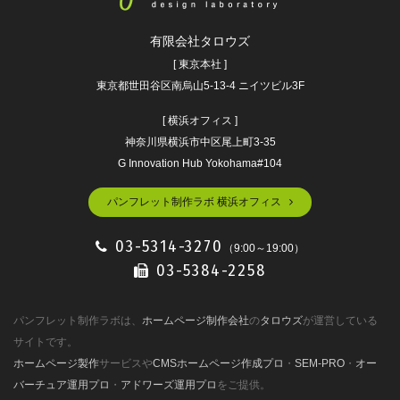
有限会社タロウズ
[ 東京本社 ]
東京都世田谷区南烏山5-13-4 ニイツビル3F
[ 横浜オフィス ]
神奈川県横浜市中区尾上町3-35
G Innovation Hub Yokohama#104
パンフレット制作ラボ 横浜オフィス
03-5314-3270
（9:00～19:00）
03-5384-2258
パンフレット制作ラボは、
ホームページ制作会社
の
タロウズ
が運営している
サイトです。
ホームページ製作
サービスや
CMSホームページ作成プロ
・
SEM-PRO
・
オー
バーチュア運用プロ
・
アドワーズ運用プロ
をご提供。