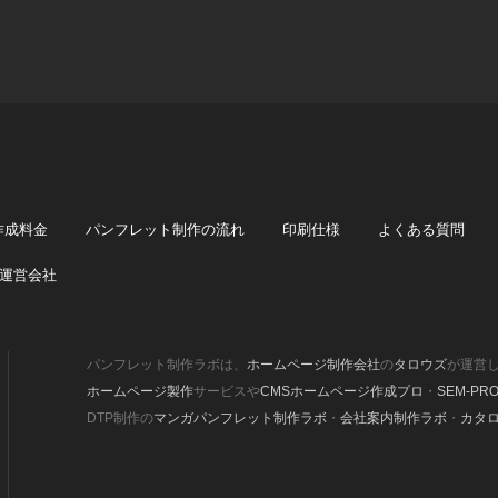
作成料金
パンフレット制作の流れ
印刷仕様
よくある質問
運営会社
パンフレット制作ラボは、
ホームページ制作会社
の
タロウズ
が運営
ホームページ製作
サービスや
CMSホームページ作成プロ
・
SEM-PR
DTP制作の
マンガパンフレット制作ラボ
・
会社案内制作ラボ
・
カタ