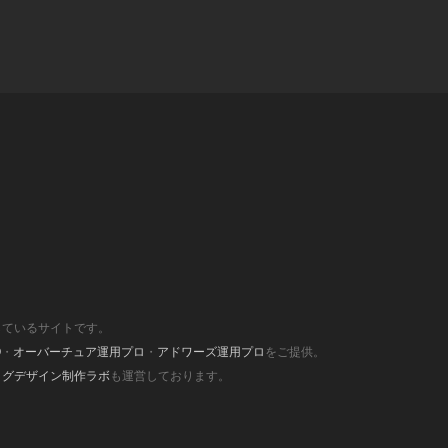
しているサイトです。
O
・
オーバーチュア運用プロ
・
アドワーズ運用プロ
をご提供。
ログデザイン制作ラボ
も運営しております。