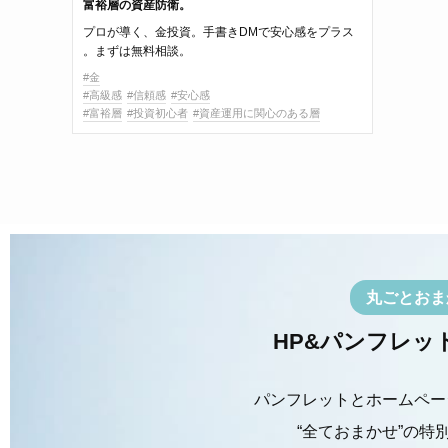
富裕層の資産防衛。
プロが導く、金投資。手書きDMで安心感をプラス
。まずは無料相談。
#金
#高級感
#信頼感
#安心感
#富裕層
#投資初心者
#資産運用に関心のある層
丸ごとおま
HP&パンフレッ
パンフレットとホームペー
“全ておまかせ”の特