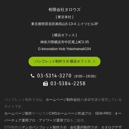
有限会社タロウズ
[ 東京本社 ]
東京都世田谷区南烏山5-13-4 ニイツビル3F
[ 横浜オフィス ]
神奈川県横浜市中区尾上町3-35
G Innovation Hub Yokohama#104
パンフレット制作ラボ 横浜オフィス
03-5314-3270
（9:00～19:00）
03-5384-2258
パンフレット制作ラボは、
ホームページ制作会社
の
タロウズ
が運営している
サイトです。
ホームページ製作
サービスや
CMSホームページ作成プロ
・
SEM-PRO
・
オー
バーチュア運用プロ
・
アドワーズ運用プロ
をご提供。
DTP制作の
マンガパンフレット制作ラボ
・
会社案内制作ラボ
・
カタログデザ