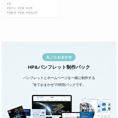
#金
#穏やか
#荘厳
#自然
#高齢者
#家族
#地域住民
丸ごとおまかせ
HP&パンフレット制作パック
パンフレットとホームページを一緒に制作する
“全ておまかせ”の特別パックです。