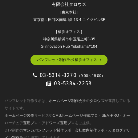
有限会社タロウズ
[ 東京本社 ]
東京都世田谷区南烏山5-13-4 ニイツビル3F
[ 横浜オフィス ]
神奈川県横浜市中区尾上町3-35
G Innovation Hub Yokohama#104
パンフレット制作ラボ 横浜オフィス
03-5314-3270
（9:00～19:00）
03-5384-2258
パンフレット制作ラボは、
ホームページ制作会社
の
タロウズ
が運営している
サイトです。
ホームページ製作
サービスや
CMSホームページ作成プロ
・
SEM-PRO
・
オー
バーチュア運用プロ
・
アドワーズ運用プロ
をご提供。
DTP制作の
マンガパンフレット制作ラボ
・
会社案内制作ラボ
・
カタログデザ
イン制作ラボ
も運営しております。