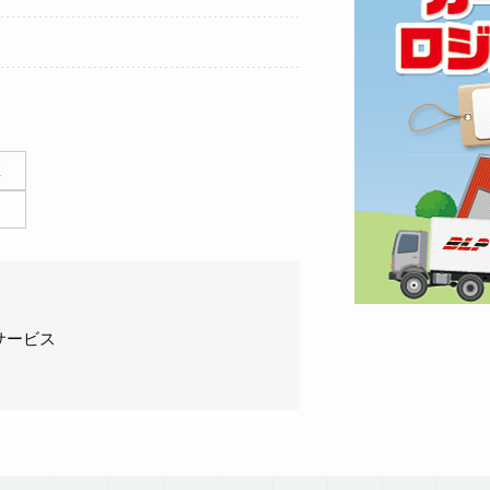
工
ト
サービス