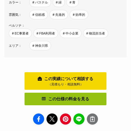
カラー：
# パステル
# 緑
# 青
雰囲気：
# 信頼感
# 先進的
# 効率的
ペルソナ：
# EC事業者
# FBA利用者
# 中小企業
# 物流担当者
エリア：
# 神奈川県
この実績について相談する
（見積もり・相談無料）
この仕様の料金を見る