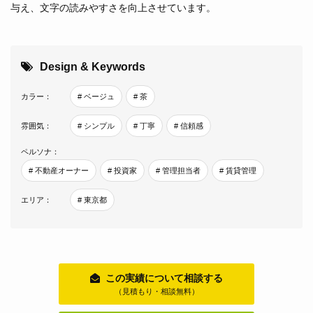
与え、文字の読みやすさを向上させています。
Design & Keywords
カラー：
# ベージュ
# 茶
雰囲気：
# シンプル
# 丁寧
# 信頼感
ペルソナ：
# 不動産オーナー
# 投資家
# 管理担当者
# 賃貸管理
エリア：
# 東京都
この実績について相談する
（見積もり・相談無料）