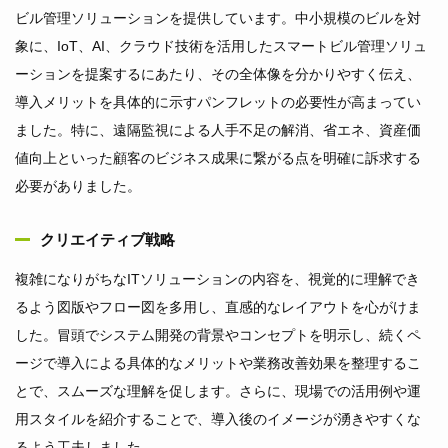
ビル管理ソリューションを提供しています。中小規模のビルを対
象に、IoT、AI、クラウド技術を活用したスマートビル管理ソリュ
ーションを提案するにあたり、その全体像を分かりやすく伝え、
導入メリットを具体的に示すパンフレットの必要性が高まってい
ました。特に、遠隔監視による人手不足の解消、省エネ、資産価
値向上といった顧客のビジネス成果に繋がる点を明確に訴求する
必要がありました。
クリエイティブ戦略
複雑になりがちなITソリューションの内容を、視覚的に理解でき
るよう図版やフロー図を多用し、直感的なレイアウトを心がけま
した。冒頭でシステム開発の背景やコンセプトを明示し、続くペ
ージで導入による具体的なメリットや業務改善効果を整理するこ
とで、スムーズな理解を促します。さらに、現場での活用例や運
用スタイルを紹介することで、導入後のイメージが湧きやすくな
るよう工夫しました。