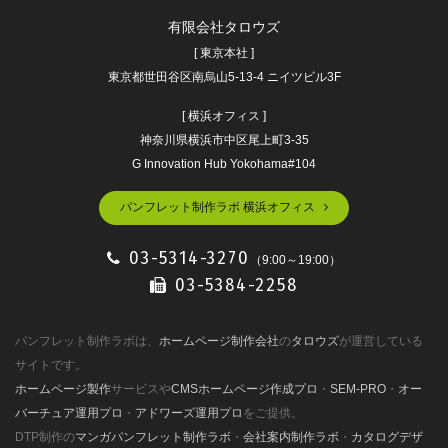
有限会社タロウズ
[ 東京本社 ]
東京都世田谷区南烏山5-13-4 ニイツビル3F
[ 横浜オフィス ]
神奈川県横浜市中区尾上町3-35
G Innovation Hub Yokohama#104
パンフレット制作ラボ 横浜オフィス
03-5314-3270
（9:00～19:00）
03-5384-2258
パンフレット制作ラボは、
ホームページ制作会社
の
タロウズ
が運営している
サイトです。
ホームページ製作
サービスや
CMSホームページ作成プロ
・
SEM-PRO
・
オー
バーチュア運用プロ
・
アドワーズ運用プロ
をご提供。
DTP制作の
マンガパンフレット制作ラボ
・
会社案内制作ラボ
・
カタログデザ