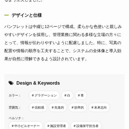
デザインと仕様
パンフレットは中綴じ12ページで構成。柔らかな色使いと親しみ
やすいデザインを採用し、管理業務に関わる多様な立場の方々に
とって、情報が伝わりやすいように配慮しました。特に、写真の
配置や情報の順序を工夫することで、システムの全体像と導入効
果が自然に理解できるよう設計されています。
Design & Keywords
カラー：
# グラデーション
# 白
# 青
雰囲気：
# 信頼感
# 先進的
# 効率的
# 未来志向
ペルソナ：
# 中小ビルオーナー
# 施設管理者
# 設備保守担当者