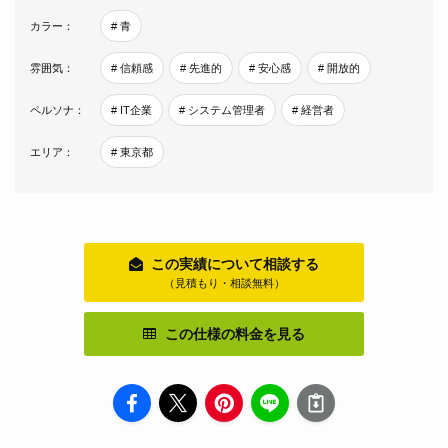
カラー：
# 青
雰囲気：
# 信頼感
# 先進的
# 安心感
# 開放的
ペルソナ：
# IT企業
# システム管理者
# 経営者
エリア：
# 東京都
この実績について相談する
（見積もり・相談無料）
この仕様の料金を見る