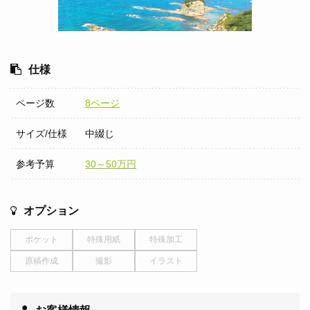
仕様
ページ数
8ページ
サイズ/仕様
中綴じ
参考予算
30～50万円
オプション
ポケット
特殊用紙
特殊加工
原稿作成
撮影
イラスト