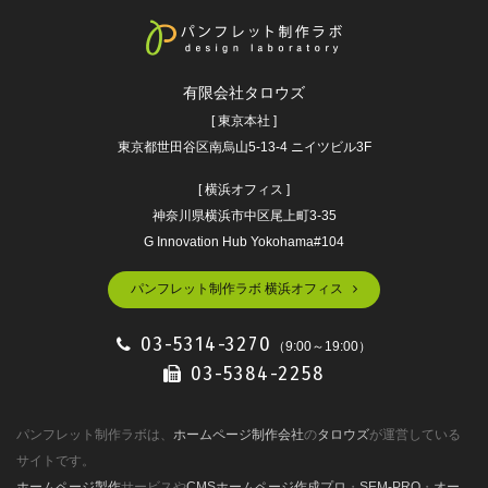
有限会社タロウズ
[ 東京本社 ]
東京都世田谷区南烏山5-13-4 ニイツビル3F
[ 横浜オフィス ]
神奈川県横浜市中区尾上町3-35
G Innovation Hub Yokohama#104
パンフレット制作ラボ 横浜オフィス
03-5314-3270
（9:00～19:00）
03-5384-2258
パンフレット制作ラボは、
ホームページ制作会社
の
タロウズ
が運営している
サイトです。
ホームページ製作
サービスや
CMSホームページ作成プロ
・
SEM-PRO
・
オー