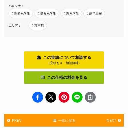
ペルソナ：
# 医療系学生
# 情報系学生
# 理系学生
# 高学歴層
エリア：
# 東京都
この実績について相談する
（見積もり・相談無料）
この仕様の料金を見る
PREV
一覧に戻る
NEXT