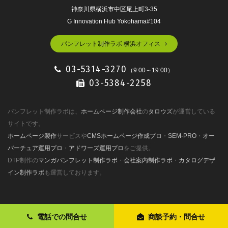
神奈川県横浜市中区尾上町3-35
G Innovation Hub Yokohama#104
パンフレット制作ラボ 横浜オフィス
03-5314-3270
（9:00～19:00）
03-5384-2258
パンフレット制作ラボは、
ホームページ制作会社
の
タロウズ
が運営している
サイトです。
ホームページ製作
サービスや
CMSホームページ作成プロ
・
SEM-PRO
・
オー
バーチュア運用プロ
・
アドワーズ運用プロ
をご提供。
DTP制作の
マンガパンフレット制作ラボ
・
会社案内制作ラボ
・
カタログデザ
イン制作ラボ
も運営しております。
電話での問合せ
商談予約・問合せ