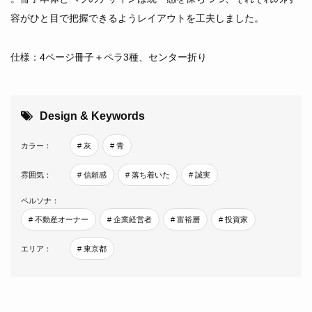
容がひと目で把握できるようレイアウトを工夫しました。
仕様：4ページ冊子＋ペラ3種、センター折り
Design & Keywords
カラー：
# 灰
# 青
雰囲気：
# 信頼感
# 落ち着いた
# 誠実
ペルソナ：
# 不動産オーナー
# 企業経営者
# 富裕層
# 投資家
エリア：
# 東京都