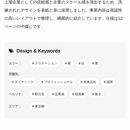
上場企業としての信頼感と企業のスケール感を演出するため、洗
練されたデザインを表紙と扉に採用しました。事業内容は視認性
の高いレイアウトで整理し、網羅的に紹介しています。仕様は12
ページの中綴じです。
Design & Keywords
カラー：
# グラデーション
# 橙
# 白
# 青
雰囲気：
# ダイナミック
# プロフェッショナル
# 未来志向
# 誠実
ペルソナ：
# 取引先
# 従業員
# 投資家
# 株主
エリア：
# 東京都