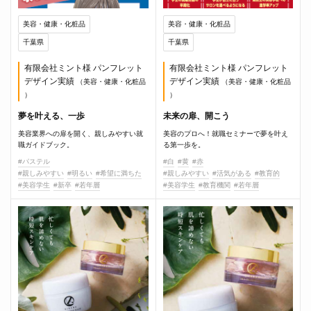
美容・健康・化粧品
美容・健康・化粧品
千葉県
千葉県
有限会社ミント様 パンフレット
有限会社ミント様 パンフレット
デザイン実績
デザイン実績
（美容・健康・化粧品
（美容・健康・化粧品
）
）
夢を叶える、一歩
未来の扉、開こう
美容業界への扉を開く、親しみやすい就
美容のプロへ！就職セミナーで夢を叶え
職ガイドブック。
る第一歩を。
#パステル
#白
#黄
#赤
#親しみやすい
#明るい
#希望に満ちた
#親しみやすい
#活気がある
#教育的
#美容学生
#新卒
#若年層
#美容学生
#教育機関
#若年層