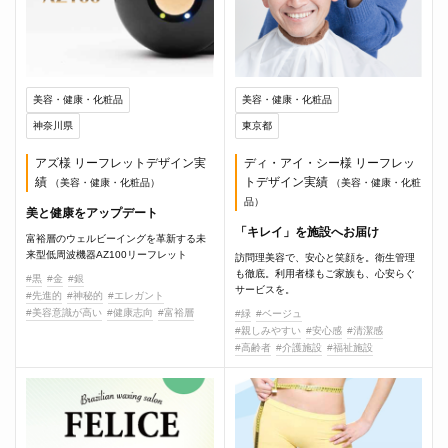
美容・健康・化粧品
美容・健康・化粧品
神奈川県
東京都
アズ様 リーフレットデザイン実
ディ・アイ・シー様 リーフレッ
績
トデザイン実績
（美容・健康・化粧品）
（美容・健康・化粧
品）
美と健康をアップデート
「キレイ」を施設へお届け
富裕層のウェルビーイングを革新する未
来型低周波機器AZ100リーフレット
訪問理美容で、安心と笑顔を。衛生管理
も徹底。利用者様もご家族も、心安らぐ
#黒
#金
#銀
サービスを。
#先進的
#神秘的
#エレガント
#美容意識が高い
#健康志向
#富裕層
#緑
#ベージュ
#親しみやすい
#安心感
#清潔感
#高齢者
#介護施設
#福祉施設