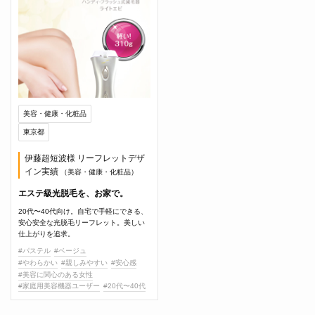
美容・健康・化粧品
東京都
伊藤超短波様 リーフレットデザ
イン実績
（美容・健康・化粧品）
エステ級光脱毛を、お家で。
20代〜40代向け。自宅で手軽にできる、
安心安全な光脱毛リーフレット。美しい
仕上がりを追求。
#パステル
#ベージュ
#やわらかい
#親しみやすい
#安心感
#美容に関心のある女性
#家庭用美容機器ユーザー
#20代〜40代