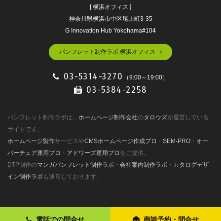
[ 横浜オフィス ]
神奈川県横浜市中区尾上町3-35
G Innovation Hub Yokohama#104
パンフレット制作ラボ 横浜オフィス
03-5314-3270
（9:00～19:00）
03-5384-2258
パンフレット制作ラボは、
ホームページ制作会社
の
タロウズ
が運営している
サイトです。
ホームページ製作
サービスや
CMSホームページ作成プロ
・
SEM-PRO
・
オー
バーチュア運用プロ
・
アドワーズ運用プロ
をご提供。
DTP制作の
マンガパンフレット制作ラボ
・
会社案内制作ラボ
・
カタログデザ
イン制作ラボ
も運営しております。
電話での問合せ
商談予約・問合せ