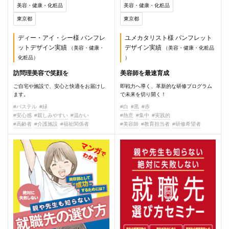
美容・健康・化粧品
美容・健康・化粧品
東京都
東京都
ディー・アイ・シー様 パンフレ
ユメカタリスト様 パンフレット
ットデザイン実績
デザイン実績
（美容・健康・
（美容・健康・化粧品
化粧品）
）
訪問理美容で笑顔を
美容師を最速育成
ご自宅や施設で、安心と快適をお届けし
即戦力へ導く、革新的な研修プログラム
ます。
で未来を切り開く！
#パステル
#緑
#白
#黒
#赤
#安心感
#親しみやすい
#温かい
#熱意
#集中
#実践的
#高齢者
#介護施設
#福祉関係者
#美容師
#教育担当者
#研修希望者