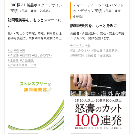
DIC様 A1 製品ポスターデザイン
ディー・アイ・シー様 パンフレ
実績
ットデザイン実績
（美容・健康・化粧品）
（美容・健康・
化粧品）
訪問理美容を、もっとスマートに
。
訪問理美容を、もっと身近に
吸引バリカンで清潔、時短。利用者も理
高齢者・介護施設へ。安心・安全な専用
容師も笑顔に。業務効率を飛躍的に向上
バリカンで、笑顔を届けます。
。
#ベージュ
#金
#黒
#銀
#黄
#親しみやすい
#安心感
#課題解決
#清潔感
#効率的
#親しみやすい
#理美容師
#高齢者
#介護施設
#理容師
#介護施設
#訪問理美容サービス