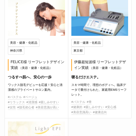
美容・健康・化粧品
美容・健康・化粧品
神奈川県
東京都
FELICE様 リーフレットデザイン
伊藤超短波様 リーフレットデザ
実績
イン実績
（美容・健康・化粧品）
（美容・健康・化粧品）
つるすべ肌へ、安心の一歩
寝るだけエステ。
ワックス脱毛デビューを応援！安心と清
スキマ時間で、理想のボディへ。臨床デ
潔感のプライベートサロン案内。
ータで裏付けられた、家庭用EMSリーフ
レット。
#パステル
#ベージュ
#パステル
#青
#リラックス
#清潔感
#親しみやすい
#健康的
#親しみやすい
#安心感
#女性
#脱毛初心者
#美容意識が高い
#美容意識高い
#健康志向