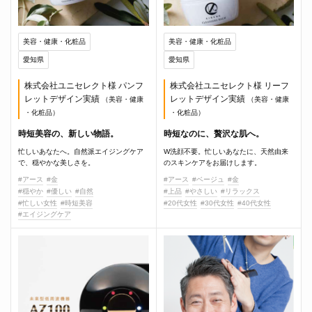
美容・健康・化粧品
美容・健康・化粧品
愛知県
愛知県
株式会社ユニセレクト様 パンフ
株式会社ユニセレクト様 リーフ
レットデザイン実績
レットデザイン実績
（美容・健康
（美容・健康
・化粧品）
・化粧品）
時短美容の、新しい物語。
時短なのに、贅沢な肌へ。
忙しいあなたへ。自然派エイジングケア
W洗顔不要。忙しいあなたに、天然由来
で、穏やかな美しさを。
のスキンケアをお届けします。
#アース
#金
#アース
#ベージュ
#金
#穏やか
#優しい
#自然
#上品
#やさしい
#リラックス
#忙しい女性
#時短美容
#20代女性
#30代女性
#40代女性
#エイジングケア