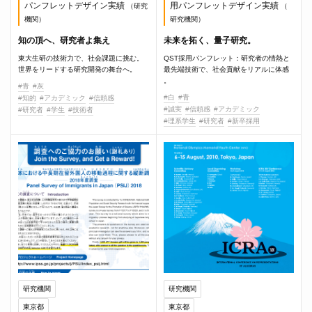
パンフレットデザイン実績
用パンフレットデザイン実績
（研究
（
機関）
研究機関）
知の頂へ、研究者よ集え
未来を拓く、量子研究。
東大生研の技術力で、社会課題に挑む。
QST採用パンフレット：研究者の情熱と
世界をリードする研究開発の舞台へ。
最先端技術で、社会貢献をリアルに体感
。
#青
#灰
#白
#青
#知的
#アカデミック
#信頼感
#誠実
#信頼感
#アカデミック
#研究者
#学生
#技術者
#理系学生
#研究者
#新卒採用
研究機関
研究機関
東京都
東京都