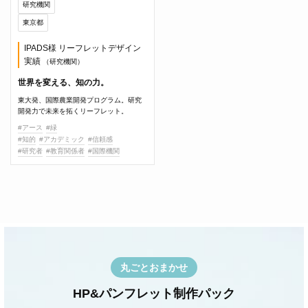
研究機関
東京都
IPADS様 リーフレットデザイン
実績
（研究機関）
世界を変える、知の力。
東大発、国際農業開発プログラム。研究
開発力で未来を拓くリーフレット。
#アース
#緑
#知的
#アカデミック
#信頼感
#研究者
#教育関係者
#国際機関
丸ごとおまかせ
HP&パンフレット制作パック