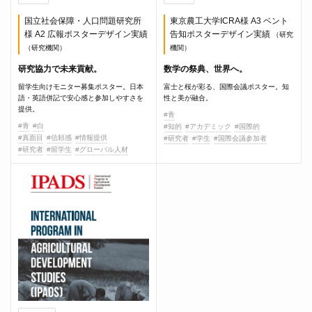
国立社会保障・人口問題研究所
東京農工大学ICRA様 A3 ベント
様 A2 広報ポスターデザイン実績
告知ポスターデザイン実績
（研究
（研究機関）
機関）
研究協力で未来貢献。
数学の祭典、世界へ。
留学生向けモニター募集ポスター。日本
富士と桜が彩る、国際会議ポスター。知
語・英語併記で安心感と参加しやすさを
性と美が融合。
提供。
#青
#青
#白
#知的
#アカデミック
#国際的
#真面目
#信頼感
#情報提供
#研究者
#学生
#国際会議参加者
#研究者
#留学生
#グローバル人材