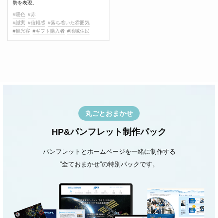
勢を表現。
#暖色
#赤
#誠実
#信頼感
#落ち着いた雰囲気
#観光客
#ギフト購入者
#地域住民
丸ごとおまかせ
HP&パンフレット制作パック
パンフレットとホームページを一緒に制作する
“全ておまかせ”の特別パックです。