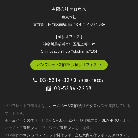
有限会社タロウズ
[ 東京本社 ]
東京都世田谷区南烏山5-13-4 ニイツビル3F
[ 横浜オフィス ]
神奈川県横浜市中区尾上町3-35
G Innovation Hub Yokohama#104
パンフレット制作ラボ 横浜オフィス
03-5314-3270
（9:00～19:00）
03-5384-2258
パンフレット制作ラボは、
ホームページ制作会社
の
タロウズ
が運営している
サイトです。
ホームページ製作
サービスや
CMSホームページ作成プロ
・
SEM-PRO
・
オー
バーチュア運用プロ
・
アドワーズ運用プロ
をご提供。
DTP制作の
マンガパンフレット制作ラボ
・
会社案内制作ラボ
・
カタログデザ