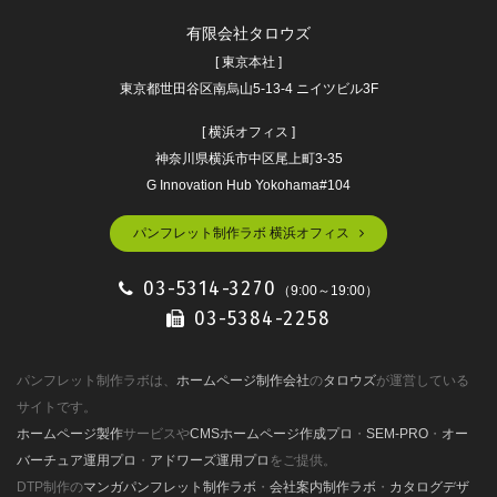
有限会社タロウズ
[ 東京本社 ]
東京都世田谷区南烏山5-13-4 ニイツビル3F
[ 横浜オフィス ]
神奈川県横浜市中区尾上町3-35
G Innovation Hub Yokohama#104
パンフレット制作ラボ 横浜オフィス
03-5314-3270
（9:00～19:00）
03-5384-2258
パンフレット制作ラボは、
ホームページ制作会社
の
タロウズ
が運営している
サイトです。
ホームページ製作
サービスや
CMSホームページ作成プロ
・
SEM-PRO
・
オー
バーチュア運用プロ
・
アドワーズ運用プロ
をご提供。
DTP制作の
マンガパンフレット制作ラボ
・
会社案内制作ラボ
・
カタログデザ