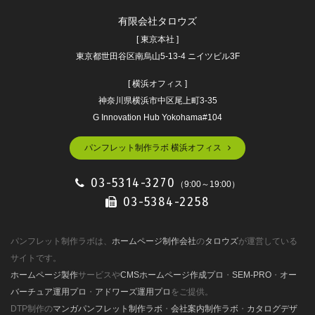
有限会社タロウズ
[ 東京本社 ]
東京都世田谷区南烏山5-13-4 ニイツビル3F
[ 横浜オフィス ]
神奈川県横浜市中区尾上町3-35
G Innovation Hub Yokohama#104
パンフレット制作ラボ 横浜オフィス
03-5314-3270
（9:00～19:00）
03-5384-2258
パンフレット制作ラボは、
ホームページ制作会社
の
タロウズ
が運営している
サイトです。
ホームページ製作
サービスや
CMSホームページ作成プロ
・
SEM-PRO
・
オー
バーチュア運用プロ
・
アドワーズ運用プロ
をご提供。
DTP制作の
マンガパンフレット制作ラボ
・
会社案内制作ラボ
・
カタログデザ