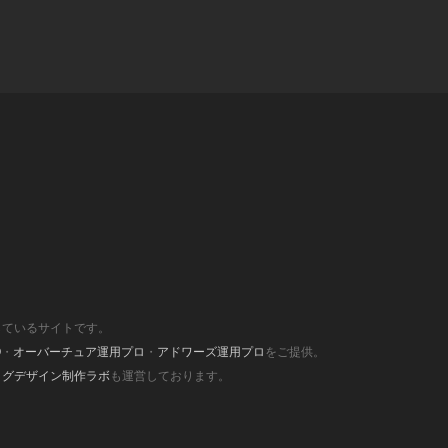
しているサイトです。
O
・
オーバーチュア運用プロ
・
アドワーズ運用プロ
をご提供。
ログデザイン制作ラボ
も運営しております。