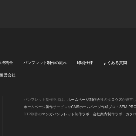
作成料金
パンフレット制作の流れ
印刷仕様
よくある質問
運営会社
パンフレット制作ラボは、
ホームページ制作会社
の
タロウズ
が運営
ホームページ製作
サービスや
CMSホームページ作成プロ
・
SEM-PR
DTP制作の
マンガパンフレット制作ラボ
・
会社案内制作ラボ
・
カタ