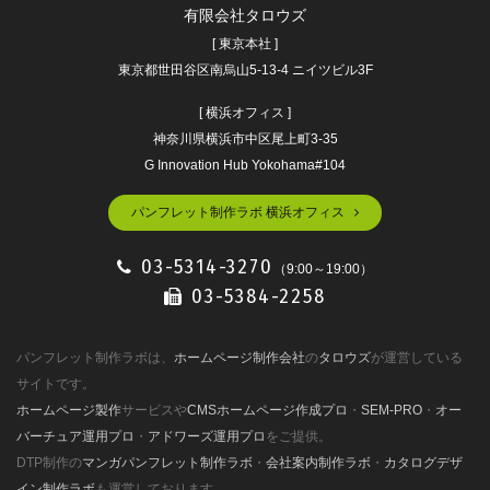
有限会社タロウズ
[ 東京本社 ]
東京都世田谷区南烏山5-13-4 ニイツビル3F
[ 横浜オフィス ]
神奈川県横浜市中区尾上町3-35
G Innovation Hub Yokohama#104
パンフレット制作ラボ 横浜オフィス
03-5314-3270
（9:00～19:00）
03-5384-2258
パンフレット制作ラボは、
ホームページ制作会社
の
タロウズ
が運営している
サイトです。
ホームページ製作
サービスや
CMSホームページ作成プロ
・
SEM-PRO
・
オー
バーチュア運用プロ
・
アドワーズ運用プロ
をご提供。
DTP制作の
マンガパンフレット制作ラボ
・
会社案内制作ラボ
・
カタログデザ
イン制作ラボ
も運営しております。