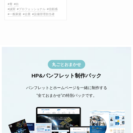
#青
#白
#誠実
#プロフェッショナル
#信頼感
#一般家庭
#企業
#設備管理担当者
丸ごとおまかせ
HP&パンフレット制作パック
パンフレットとホームページを一緒に制作する
“全ておまかせ”の特別パックです。