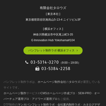
有限会社タロウズ
[ 東京本社 ]
東京都世田谷区南烏山5-13-4 ニイツビル3F
[ 横浜オフィス ]
神奈川県横浜市中区尾上町3-35
G Innovation Hub Yokohama#104
パンフレット制作ラボ 横浜オフィス
03-5314-3270
（9:00～19:00）
03-5384-2258
パンフレット制作ラボは、
ホームページ制作会社
の
タロウズ
が運営している
サイトです。
ホームページ製作
サービスや
CMSホームページ作成プロ
・
SEM-PRO
・
オー
バーチュア運用プロ
・
アドワーズ運用プロ
をご提供。
DTP制作の
マンガパンフレット制作ラボ
・
会社案内制作ラボ
・
カタログデザ