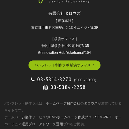
有限会社タロウズ
[ 東京本社 ]
東京都世田谷区南烏山5-13-4 ニイツビル3F
[ 横浜オフィス ]
神奈川県横浜市中区尾上町3-35
G Innovation Hub Yokohama#104
パンフレット制作ラボ 横浜オフィス
03-5314-3270
（9:00～19:00）
03-5384-2258
パンフレット制作ラボは、
ホームページ制作会社
の
タロウズ
が運営している
サイトです。
ホームページ製作
サービスや
CMSホームページ作成プロ
・
SEM-PRO
・
オー
バーチュア運用プロ
・
アドワーズ運用プロ
をご提供。