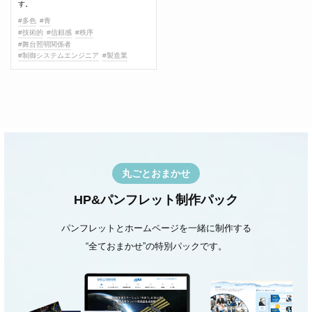
す。
#多色
#青
#技術的
#信頼感
#秩序
#舞台照明関係者
#制御システムエンジニア
#製造業
丸ごとおまかせ
HP&パンフレット制作パック
パンフレットとホームページを一緒に制作する
“全ておまかせ”の特別パックです。