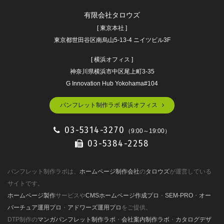
有限会社タロウズ
[ 東京本社 ]
東京都世田谷区南烏山5-13-4 ニイツビル3F
[ 横浜オフィス ]
神奈川県横浜市中区尾上町3-35
G Innovation Hub Yokohama#104
パンフレット制作ラボ 横浜オフィス
03-5314-3270
（9:00～19:00）
03-5384-2258
パンフレット制作ラボは、
ホームページ制作会社
の
タロウズ
が運営している
サイトです。
ホームページ製作
サービスや
CMSホームページ作成プロ
・
SEM-PRO
・
オー
バーチュア運用プロ
・
アドワーズ運用プロ
をご提供。
DTP制作の
マンガパンフレット制作ラボ
・
会社案内制作ラボ
・
カタログデザ