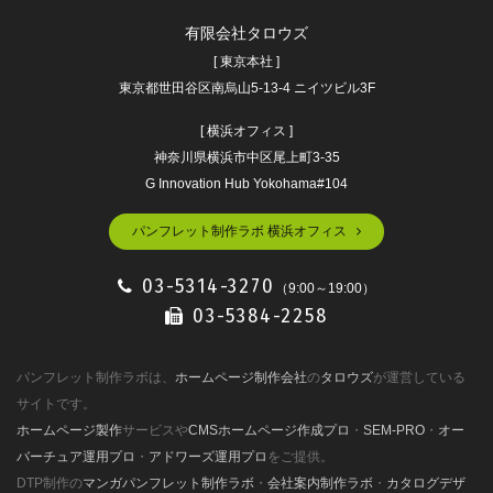
有限会社タロウズ
[ 東京本社 ]
東京都世田谷区南烏山5-13-4 ニイツビル3F
[ 横浜オフィス ]
神奈川県横浜市中区尾上町3-35
G Innovation Hub Yokohama#104
パンフレット制作ラボ 横浜オフィス
03-5314-3270
（9:00～19:00）
03-5384-2258
パンフレット制作ラボは、
ホームページ制作会社
の
タロウズ
が運営している
サイトです。
ホームページ製作
サービスや
CMSホームページ作成プロ
・
SEM-PRO
・
オー
バーチュア運用プロ
・
アドワーズ運用プロ
をご提供。
DTP制作の
マンガパンフレット制作ラボ
・
会社案内制作ラボ
・
カタログデザ