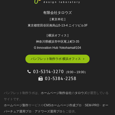
有限会社タロウズ
[ 東京本社 ]
東京都世田谷区南烏山5-13-4 ニイツビル3F
[ 横浜オフィス ]
神奈川県横浜市中区尾上町3-35
G Innovation Hub Yokohama#104
パンフレット制作ラボ 横浜オフィス
03-5314-3270
（9:00～19:00）
03-5384-2258
パンフレット制作ラボは、
ホームページ制作会社
の
タロウズ
が運営している
サイトです。
ホームページ製作
サービスや
CMSホームページ作成プロ
・
SEM-PRO
・
オー
バーチュア運用プロ
・
アドワーズ運用プロ
をご提供。