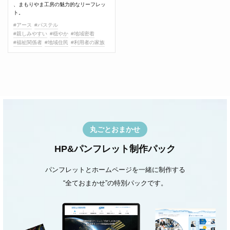
、まもりやま工房の魅力的なリーフレッ
ト。
#アース
#パステル
#親しみやすい
#穏やか
#地域密着
#福祉関係者
#地域住民
#利用者の家族
丸ごとおまかせ
HP&パンフレット制作パック
パンフレットとホームページを一緒に制作する
“全ておまかせ”の特別パックです。