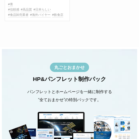
#青
#信頼感
#高品質
#日本らしい
#食品卸売業者
#海外バイヤー
#飲食店
丸ごとおまかせ
HP&パンフレット制作パック
パンフレットとホームページを一緒に制作する
“全ておまかせ”の特別パックです。