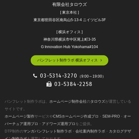
有限会社タロウズ
[ 東京本社 ]
東京都世田谷区南烏山5-13-4 ニイツビル3F
[ 横浜オフィス ]
神奈川県横浜市中区尾上町3-35
G Innovation Hub Yokohama#104
パンフレット制作ラボ 横浜オフィス
03-5314-3270
（9:00～19:00）
03-5384-2258
パンフレット制作ラボは、
ホームページ制作会社
の
タロウズ
が運営している
サイトです。
ホームページ製作
サービスや
CMSホームページ作成プロ
・
SEM-PRO
・
オー
バーチュア運用プロ
・
アドワーズ運用プロ
をご提供。
DTP制作の
マンガパンフレット制作ラボ
・
会社案内制作ラボ
・
カタログデザ
イン制作ラボ
も運営しております。