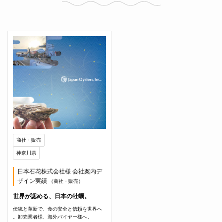
商社・販売
神奈川県
日本石花株式会社様 会社案内デ
ザイン実績
（商社・販売）
世界が認める、日本の牡蠣。
伝統と革新で、食の安全と信頼を世界へ
。卸売業者様、海外バイヤー様へ。