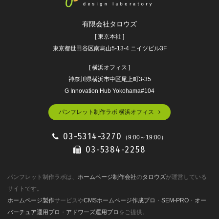
有限会社タロウズ
[ 東京本社 ]
東京都世田谷区南烏山5-13-4 ニイツビル3F
[ 横浜オフィス ]
神奈川県横浜市中区尾上町3-35
G Innovation Hub Yokohama#104
パンフレット制作ラボ 横浜オフィス
03-5314-3270
（9:00～19:00）
03-5384-2258
パンフレット制作ラボは、
ホームページ制作会社
の
タロウズ
が運営している
サイトです。
ホームページ製作
サービスや
CMSホームページ作成プロ
・
SEM-PRO
・
オー
バーチュア運用プロ
・
アドワーズ運用プロ
をご提供。