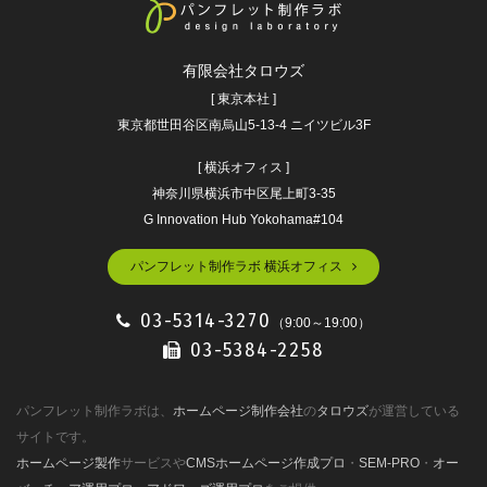
有限会社タロウズ
[ 東京本社 ]
東京都世田谷区南烏山5-13-4 ニイツビル3F
[ 横浜オフィス ]
神奈川県横浜市中区尾上町3-35
G Innovation Hub Yokohama#104
パンフレット制作ラボ 横浜オフィス
03-5314-3270
（9:00～19:00）
03-5384-2258
パンフレット制作ラボは、
ホームページ制作会社
の
タロウズ
が運営している
サイトです。
ホームページ製作
サービスや
CMSホームページ作成プロ
・
SEM-PRO
・
オー