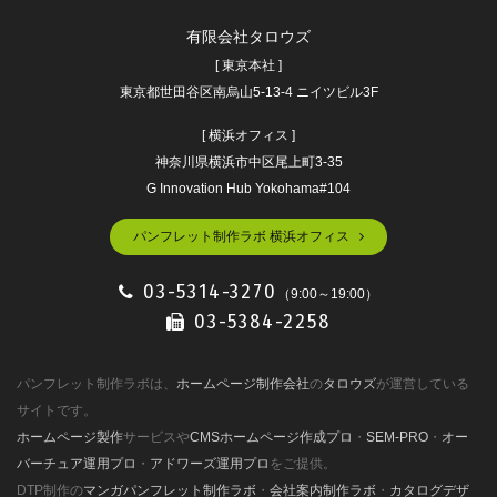
有限会社タロウズ
[ 東京本社 ]
東京都世田谷区南烏山5-13-4 ニイツビル3F
[ 横浜オフィス ]
神奈川県横浜市中区尾上町3-35
G Innovation Hub Yokohama#104
パンフレット制作ラボ 横浜オフィス
03-5314-3270
（9:00～19:00）
03-5384-2258
パンフレット制作ラボは、
ホームページ制作会社
の
タロウズ
が運営している
サイトです。
ホームページ製作
サービスや
CMSホームページ作成プロ
・
SEM-PRO
・
オー
バーチュア運用プロ
・
アドワーズ運用プロ
をご提供。
DTP制作の
マンガパンフレット制作ラボ
・
会社案内制作ラボ
・
カタログデザ