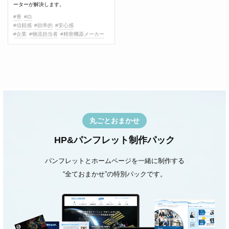
ーターが解決します。
#青
#白
#信頼感
#効率的
#安心感
#企業
#物流担当者
#精密機器メーカー
丸ごとおまかせ
HP&パンフレット制作パック
パンフレットとホームページを一緒に制作する
“全ておまかせ”の特別パックです。