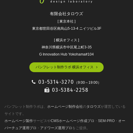
有限会社タロウズ
[ 東京本社 ]
東京都世田谷区南烏山5-13-4 ニイツビル3F
[ 横浜オフィス ]
神奈川県横浜市中区尾上町3-35
G Innovation Hub Yokohama#104
パンフレット制作ラボ 横浜オフィス
03-5314-3270
（9:00～19:00）
03-5384-2258
パンフレット制作ラボは、
ホームページ制作会社
の
タロウズ
が運営している
サイトです。
ホームページ製作
サービスや
CMSホームページ作成プロ
・
SEM-PRO
・
オー
バーチュア運用プロ
・
アドワーズ運用プロ
をご提供。