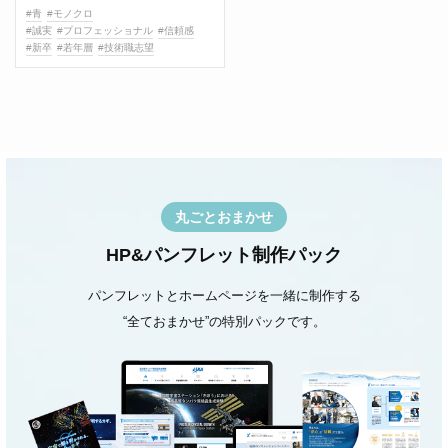
#青
#モノクロ
#誠実
#プロフェッショナル
#信頼感
#新卒
#若年層
#技術職志望
丸ごとおまかせ
HP&パンフレット制作パック
パンフレットとホームページを一緒に制作する
“全ておまかせ”の特別パックです。