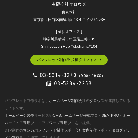
有限会社タロウズ
[ 東京本社 ]
東京都世田谷区南烏山5-13-4 ニイツビル3F
[ 横浜オフィス ]
神奈川県横浜市中区尾上町3-35
G Innovation Hub Yokohama#104
パンフレット制作ラボ 横浜オフィス
03-5314-3270
（9:00～19:00）
03-5384-2258
パンフレット制作ラボは、
ホームページ制作会社
の
タロウズ
が運営している
サイトです。
ホームページ製作
サービスや
CMSホームページ作成プロ
・
SEM-PRO
・
オー
バーチュア運用プロ
・
アドワーズ運用プロ
をご提供。
DTP制作の
マンガパンフレット制作ラボ
・
会社案内制作ラボ
・
カタログデザ
イン制作ラボ
も運営しております。