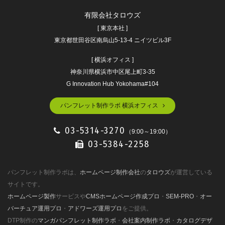
有限会社タロウズ
[ 東京本社 ]
東京都世田谷区南烏山5-13-4 ニイツビル3F
[ 横浜オフィス ]
神奈川県横浜市中区尾上町3-35
G Innovation Hub Yokohama#104
パンフレット制作ラボ 横浜オフィス
03-5314-3270
（9:00～19:00）
03-5384-2258
パンフレット制作ラボは、
ホームページ制作会社
の
タロウズ
が運営している
サイトです。
ホームページ製作
サービスや
CMSホームページ作成プロ
・
SEM-PRO
・
オー
バーチュア運用プロ
・
アドワーズ運用プロ
をご提供。
DTP制作の
マンガパンフレット制作ラボ
・
会社案内制作ラボ
・
カタログデザ