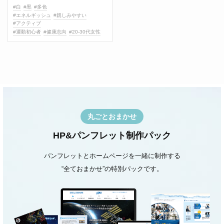
#白
#黒
#多色
#エネルギッシュ
#親しみやすい
#アクティブ
#運動初心者
#健康志向
#20-30代女性
丸ごとおまかせ
HP&パンフレット制作パック
パンフレットとホームページを一緒に制作する
“全ておまかせ”の特別パックです。