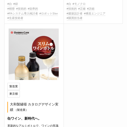
#白
#緑
#白
#モノクロ
#精密
#技術的
#効率的
#技術的
#正確
#詳細
#FAシステム導入検討者
#ロボットSIer
#建築設計者
#構造エンジニア
#生産技術者
#購買担当者
製造業
東京都
大和製罐様 カタログデザイン実
績
（製造業）
缶ワイン、新時代へ。
革新的なアルミボトルで、ワインの常識