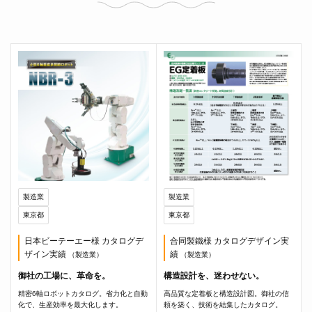
製造業
製造業
東京都
東京都
日本ビーテーエー様 カタログデ
合同製鐵様 カタログデザイン実
ザイン実績
績
（製造業）
（製造業）
御社の工場に、革命を。
構造設計を、迷わせない。
精密6軸ロボットカタログ。省力化と自動
高品質な定着板と構造設計図。御社の信
化で、生産効率を最大化します。
頼を築く、技術を結集したカタログ。