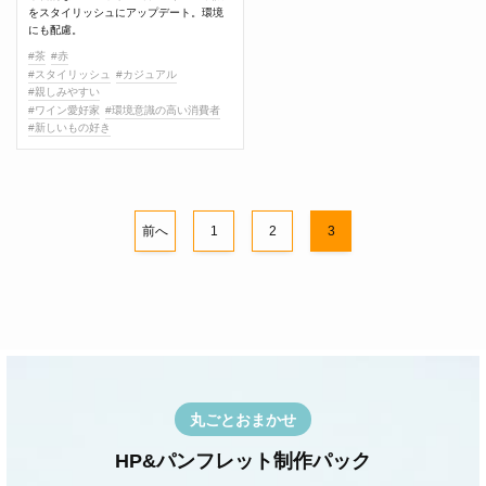
をスタイリッシュにアップデート。環境
にも配慮。
#茶
#赤
#スタイリッシュ
#カジュアル
#親しみやすい
#ワイン愛好家
#環境意識の高い消費者
#新しいもの好き
前へ
1
2
3
丸ごとおまかせ
HP&パンフレット制作パック