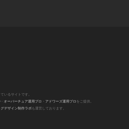
しているサイトです。
O
・
オーバーチュア運用プロ
・
アドワーズ運用プロ
をご提供。
ログデザイン制作ラボ
も運営しております。