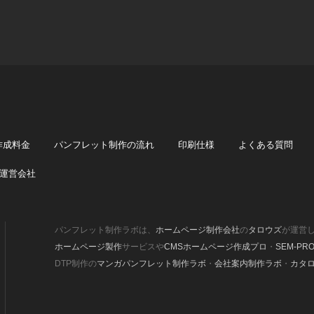
作成料金
パンフレット制作の流れ
印刷仕様
よくある質問
運営会社
パンフレット制作ラボは、
ホームページ制作会社
の
タロウズ
が運営
ホームページ製作
サービスや
CMSホームページ作成プロ
・
SEM-PR
DTP制作の
マンガパンフレット制作ラボ
・
会社案内制作ラボ
・
カタ